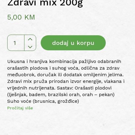
Zdravi mix 200g
5,00
KM
dodaj u korpu
Zdravi
mix
200g
Ukusna i hranjiva kombinacija pažljivo odabranih
količina
orašastih plodova i suhog voća, odlična za zdrav
međuobrok, doručak ili dodatak omiljenim jelima.
Zdravi mix pruža prirodan izvor energije, vlakana i
vrijednih nutrijenata. Sastav: Orašasti plodovi
(lješnjak, badem, brazilski orah, orah – pekan)
Suho voće (brusnica, grožđice)
Pročitaj više