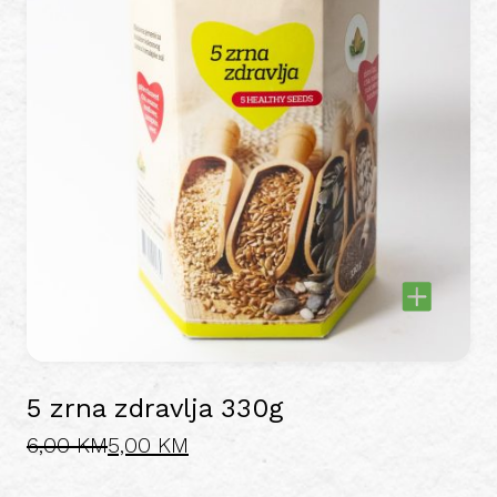
5 zrna zdravlja 330g
Original
Current
6,00
KM
5,00
KM
price
price