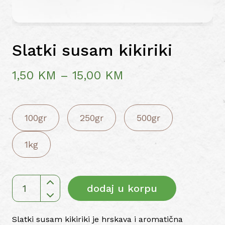
Slatki susam kikiriki
Price
1,50
KM
–
15,00
KM
range:
1,50 KM
100gr
250gr
500gr
through
1kg
15,00 KM
dodaj u korpu
Slatki
susam
kikiriki
Slatki susam kikiriki je hrskava i aromatična