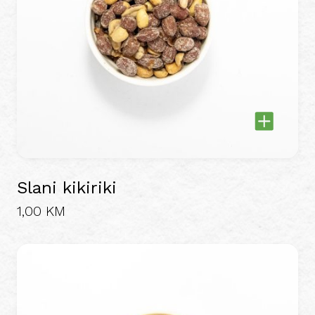
Slani kikiriki
1,00
KM
This
product
has
multiple
variants.
The