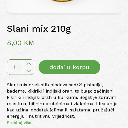
Slani mix 210g
8,00
KM
dodaj u korpu
Slani
mix
210g
Slani mix orašastih plodova sadrži pistacije,
količina
bademe, kikiriki i indijski orah, te blago začinjeni
kikiriki i indijski orah u kurkumi. Bogat je zdravim
mastima, biljnim proteinima i vlaknima. Idealan je
kao užina, dodatak jelima ili salatama, pružajući
energiju i nutritivnu vrijednost.
Pročitaj više