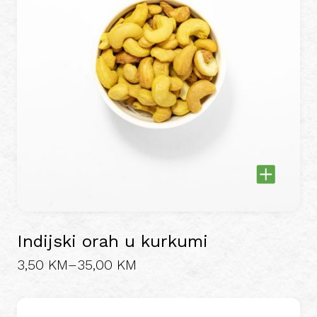
options
may
be
chosen
on
the
product
page
Indijski orah u kurkumi
Price
3,50
KM
–
35,00
KM
This
range:
product
3,50 KM
has