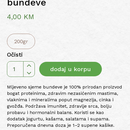
bundeve
4,00
KM
200gr
Očisti
dodaj u korpu
Mljevene
sjemenke
bundeve
Mljeveno sjeme bundeve je 100% prirodan proizvod
količina
bogat proteinima, zdravim nezasićenim mastima,
vlaknima i mineralima poput magnezija, cinka i
gvožđa. Podržava imunitet, zdravlje srca, bolju
probavu i hormonalni balans. Koristi se kao
dodatak jogurtu, kašama, salatama i supama.
Preporučena dnevna doza je 1–2 supene kašike.