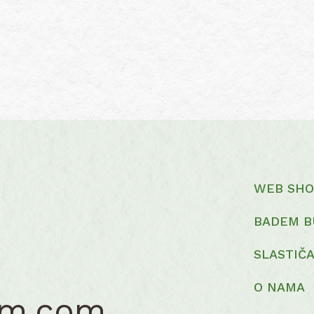
WEB SHO
BADEM B
SLASTIČ
O NAMA
em.com