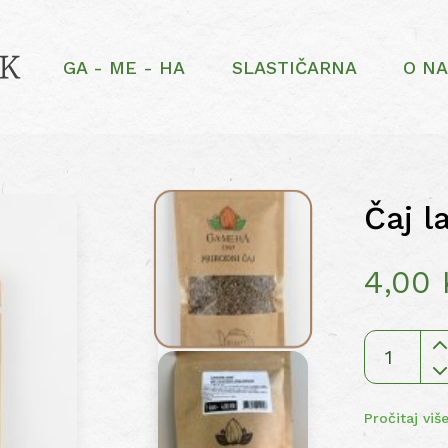
GA - ME - HA
SLASTIČARNA
O N
Čaj l
4,00
Čaj
lavanda
cvijet
Pročitaj viš
količina