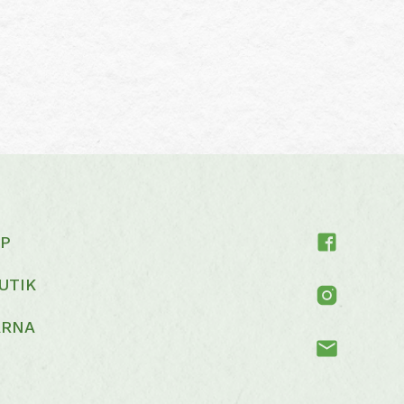
P
UTIK
ARNA