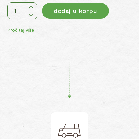
dodaj u korpu
Čaj
kunica
količina
Pročitaj više