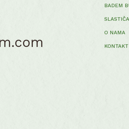
product
BADEM B
page
SLASTIČ
O NAMA
em.com
KONTAKT