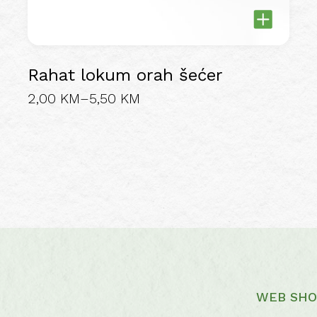
Rahat lokum orah šećer
Price
2,00
KM
–
5,50
KM
This
range:
product
2,00 KM
has
through
multiple
5,50 KM
variants.
The
options
may
be
chosen
on
WEB SHO
the