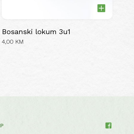
Bosanski lokum 3u1
4,00
KM
This
product
has
multiple
variants.
The
options
may
be
chosen
on
P
the