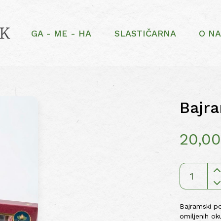
GA - ME - HA
SLASTIČARNA
O N
Bajra
20,0
Bajramski
poklon
set
Bajramski pok
količina
omiljenih ok