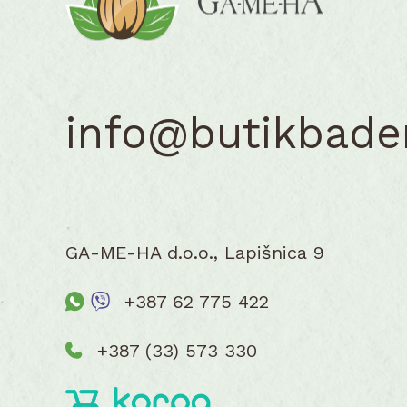
product
page
info@butikbad
GA-ME-HA d.o.o., Lapišnica 9
+387 62 775 422
+387 (33) 573 330