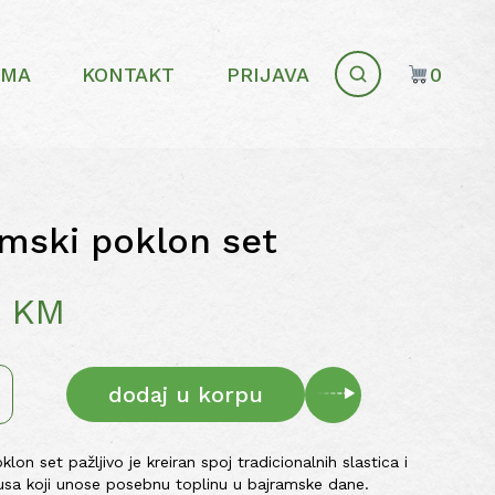
AMA
KONTAKT
PRIJAVA
0
mski poklon set
0
KM
dodaj u korpu
lon set pažljivo je kreiran spoj tradicionalnih slastica i
usa koji unose posebnu toplinu u bajramske dane.